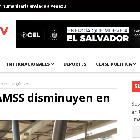
manitaria enviada a Venezuela
Aeropuerto Internacional del Pac
INTERNACIONALES
DEPORTES
CLASE POLÍTICA
 6 mil, según VMT
S
RAMSS disminuyen en
Sus
en 
Ema