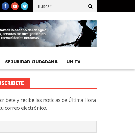
ífico registra 92 % de avance en obras de terracería
Aeropuerto
SEGURIDAD CIUDADANA
UH TV
USCRIBETE
cribete y recibe las noticias de Última Hora
tu correo electrónico.
il