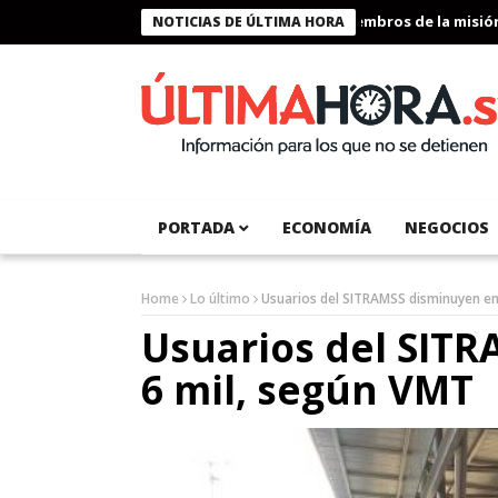
Presidente Bukele condecora a miembros de la misión hu
NOTICIAS DE ÚLTIMA HORA
PORTADA
ECONOMÍA
NEGOCIOS
Home
Lo último
Usuarios del SITRAMSS disminuyen en
Usuarios del SIT
6 mil, según VMT