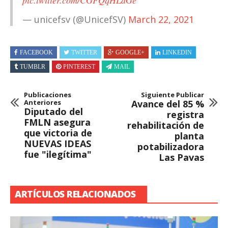
— unicefsv (@UnicefSV)
March 22, 2021
FACEBOOK
TWITTER
GOOGLE+
LINKEDIN
TUMBLR
PINTEREST
MAIL
Publicaciones
Siguiente Publicar
Anteriores
Avance del 85 %
Diputado del
registra
FMLN asegura
rehabilitación de
que victoria de
planta
NUEVAS IDEAS
potabilizadora
fue "ilegítima"
Las Pavas
ARTÍCULOS RELACIONADOS