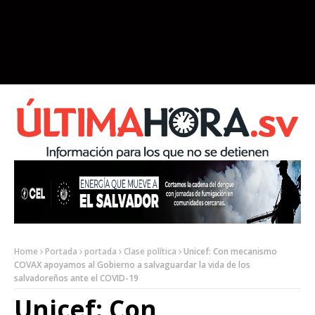
Home
Portada
portada
Clase política
Unicef: Con mecanismo
COVAX apoyamos al Gobierno a salvaguardar la vida de los
salvadoreños ante el COVID-19
Unicef: Con