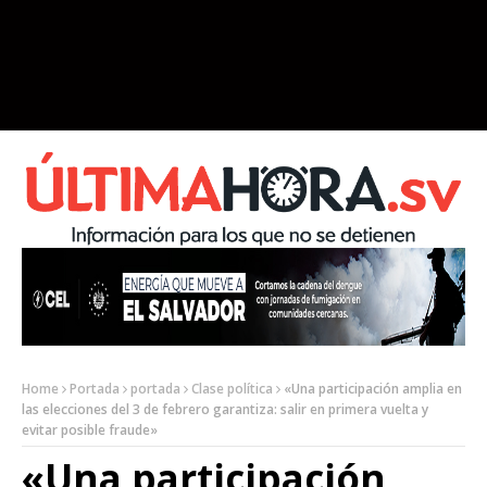
Home
Portada
portada
Clase política
«Una participación amplia en
las elecciones del 3 de febrero garantiza: salir en primera vuelta y
evitar posible fraude»
«Una participación