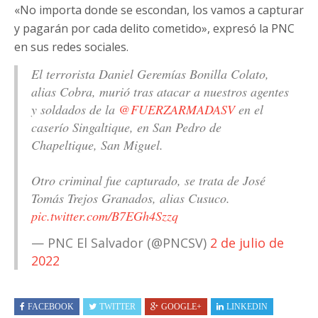
«No importa donde se escondan, los vamos a capturar
y pagarán por cada delito cometido», expresó la PNC
en sus redes sociales.
El terrorista Daniel Geremías Bonilla Colato,
alias Cobra, murió tras atacar a nuestros agentes
y soldados de la
@FUERZARMADASV
en el
caserío Singaltique, en San Pedro de
Chapeltique, San Miguel.
Otro criminal fue capturado, se trata de José
Tomás Trejos Granados, alias Cusuco.
pic.twitter.com/B7EGh4Szzq
— PNC El Salvador (@PNCSV)
2 de julio de
2022
FACEBOOK
TWITTER
GOOGLE+
LINKEDIN