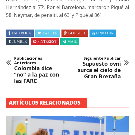
Hernández al 77’. Por el Barcelona, marcaron Piqué al
58, Neymar, de penalti, al 63’ y Piqué al 86’.
FACEBOOK
TWITTER
GOOGLE+
LINKEDIN
TUMBLR
PINTEREST
MAIL
Publicaciones
Siguiente Publicar
Anteriores
Supuesto ovni
Colombia dice
surca el cielo de
“no” a la paz con
Gran Bretaña
las FARC
ARTÍCULOS RELACIONADOS