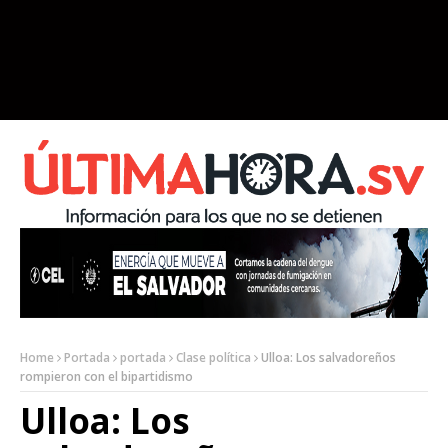
Home
Portada
portada
Clase política
Ulloa: Los salvadoreños
rompieron con el bipartidismo
Ulloa: Los