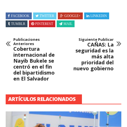
FACEBOOK
TWITTER
GOOGLE+
LINKEDIN
TUMBLR
PINTEREST
MAIL
Publicaciones
Siguiente Publicar
Anteriores
CAÑAS: La
Cobertura
seguridad es la
internacional de
más alta
Nayib Bukele se
prioridad del
centró en el fin
nuevo gobierno
del bipartidismo
en El Salvador
ARTÍCULOS RELACIONADOS