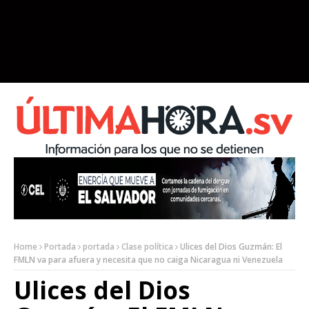
Home
Portada
portada
Clase política
Ulices del Dios Guzmán: El
FMLN va para afuera y necesita que no caiga Nicaragua ni Venezuela
Ulices del Dios