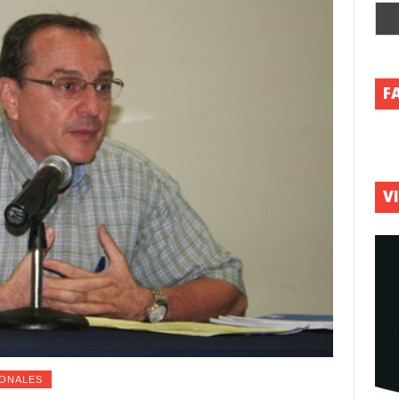
F
V
ONALES