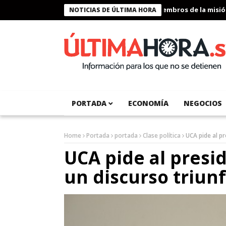
Presidente Bukele condecora a miembros de la misión hu
NOTICIAS DE ÚLTIMA HORA
PORTADA
ECONOMÍA
NEGOCIOS
Home
Portada
portada
Clase política
UCA pide al pr
UCA pide al presi
un discurso triunf