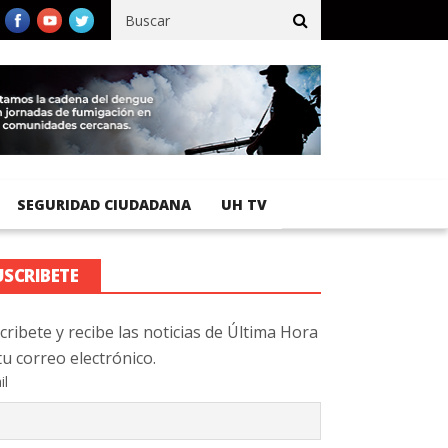
ífico registra 92 % de avance en obras de terracería
Aeropuerto
SEGURIDAD CIUDADANA
UH TV
USCRIBETE
cribete y recibe las noticias de Última Hora
tu correo electrónico.
il