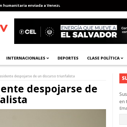
manitaria enviada a Venezuela
Aeropuerto Internacional del Pac
INTERNACIONALES
DEPORTES
CLASE POLÍTICA
esidente despojarse de un discurso triunfalista
S
dente despojarse de
Sus
alista
en 
Ema