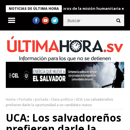
e Bukele condecora a miembros de la misión humanitaria enviada 
NOTICIAS DE ÚLTIMA HORA
Home
Portada
portada
Clase política
UCA: Los salvadoreños
prefieren darle la oportunidad a un candidato nuevo
UCA: Los salvadoreños
prefieren darle la