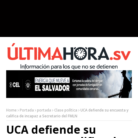
Home
Portada
portada
Clase política
UCA defiende su encuesta y
califica de incapaz a Secretario del FMLN
UCA defiende su