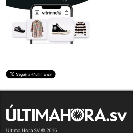
Última Hora SV ® 2016