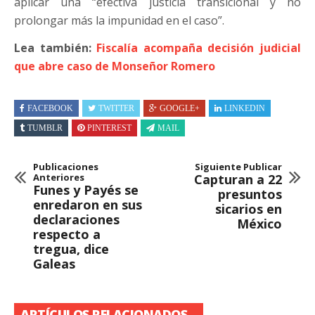
aplicar una “efectiva justicia transicional y no
prolongar más la impunidad en el caso”.
Lea también:
Fiscalía acompaña decisión judicial
que abre caso de Monseñor Romero
FACEBOOK
TWITTER
GOOGLE+
LINKEDIN
TUMBLR
PINTEREST
MAIL
Publicaciones
Siguiente Publicar
Anteriores
Capturan a 22
Funes y Payés se
presuntos
enredaron en sus
sicarios en
declaraciones
México
respecto a
tregua, dice
Galeas
ARTÍCULOS RELACIONADOS