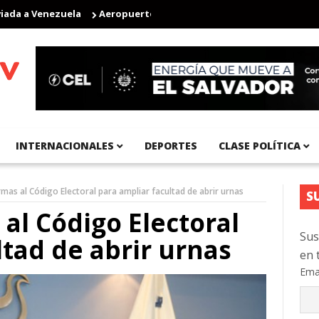
a a Venezuela
Aeropuerto Internacional del Pacífico registra 92
INTERNACIONALES
DEPORTES
CLASE POLÍTICA
mas al Código Electoral para ampliar facultad de abrir urnas
S
al Código Electoral
Sus
ltad de abrir urnas
en 
Ema