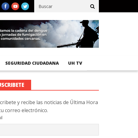
 % de avance en obras de terracería
Aeropuerto Internacional de 
SEGURIDAD CIUDADANA
UH TV
USCRIBETE
cribete y recibe las noticias de Última Hora
tu correo electrónico.
il