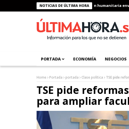
nte Bukele condecora a miembros de la misión humanitaria enviad
NOTICIAS DE ÚLTIMA HORA
PORTADA
ECONOMÍA
NEGOCIOS
Home
Portada
portada
Clase política
TSE pide refor
TSE pide reformas 
para ampliar facu