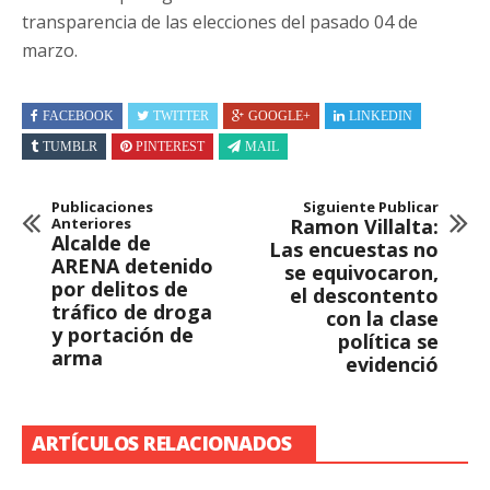
transparencia de las elecciones del pasado 04 de
marzo.
FACEBOOK
TWITTER
GOOGLE+
LINKEDIN
TUMBLR
PINTEREST
MAIL
Publicaciones
Siguiente Publicar
Anteriores
Ramon Villalta:
Alcalde de
Las encuestas no
ARENA detenido
se equivocaron,
por delitos de
el descontento
tráfico de droga
con la clase
y portación de
política se
arma
evidenció
ARTÍCULOS RELACIONADOS