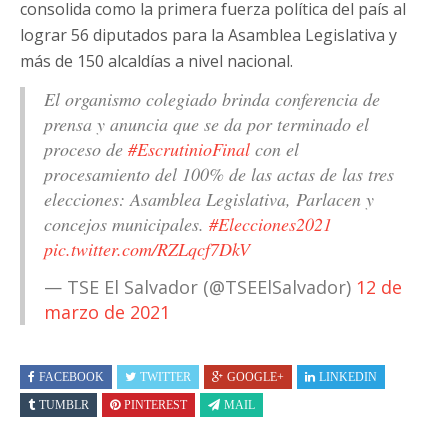
consolida como la primera fuerza política del país al
lograr 56 diputados para la Asamblea Legislativa y
más de 150 alcaldías a nivel nacional.
El organismo colegiado brinda conferencia de
prensa y anuncia que se da por terminado el
proceso de
#EscrutinioFinal
con el
procesamiento del 100% de las actas de las tres
elecciones: Asamblea Legislativa, Parlacen y
concejos municipales.
#Elecciones2021
pic.twitter.com/RZLqcf7DkV
— TSE El Salvador (@TSEElSalvador)
12 de
marzo de 2021
FACEBOOK
TWITTER
GOOGLE+
LINKEDIN
TUMBLR
PINTEREST
MAIL