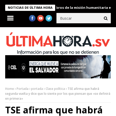
te Bukele condecora a miembros de la misión humanitaria enviada
NOTICIAS DE ÚLTIMA HORA
Home
Portada
portada
Clase política
TSE afirma que habrá
segunda vuelta y dice que lo siente por los que piensan que «se definirá
en primera»
TSE afirma que habrá