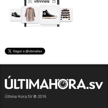
Última Hora SV ® 2016