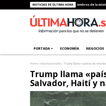
Presidente Bukele condecora a miembros de la misión h
NOTICIAS DE ÚLTIMA HORA
PORTADA
ECONOMÍA
NEGOCIOS
Home
Internacionales
Trump llama «países de mierda» 
Trump llama «país
Salvador, Haití y 