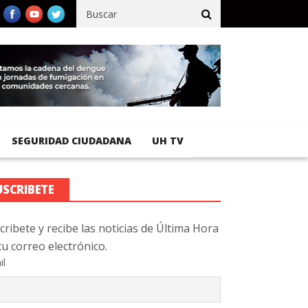
cífico registra 92 % de avance en obras de terracería
Aeropuerto
SEGURIDAD CIUDADANA
UH TV
USCRIBETE
cribete y recibe las noticias de Última Hora
tu correo electrónico.
il