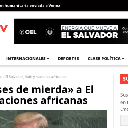
umanitaria enviada a Venezuela
Aeropuerto Internacional del Pa
INTERNACIONALES
DEPORTES
CLASE POLÍTICA
a El Salvador, Haití y naciones africanas
S
es de mierda» a El
Sus
naciones africanas
en 
Ema