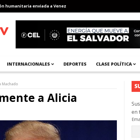
umanitaria enviada a Venezuela
Aeropuerto Internacional del Pa
INTERNACIONALES
DEPORTES
CLASE POLÍTICA
ia Machado
S
mente a Alicia
Sus
en 
Ema