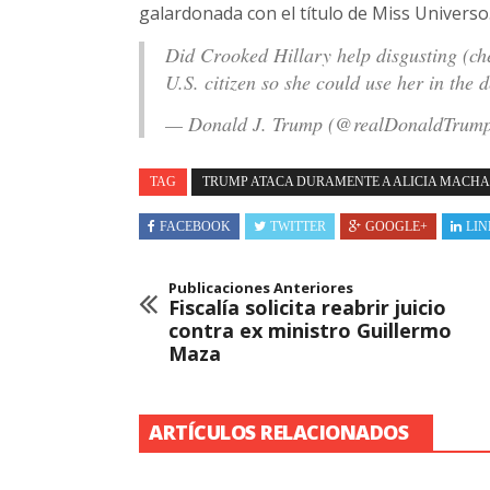
galardonada con el título de Miss Universo
Did Crooked Hillary help disgusting (ch
U.S. citizen so she could use her in the 
— Donald J. Trump (@realDonaldTrum
TAG
TRUMP ATACA DURAMENTE A ALICIA MACH
FACEBOOK
TWITTER
GOOGLE+
LIN
Publicaciones Anteriores
Fiscalía solicita reabrir juicio
contra ex ministro Guillermo
Maza
ARTÍCULOS RELACIONADOS