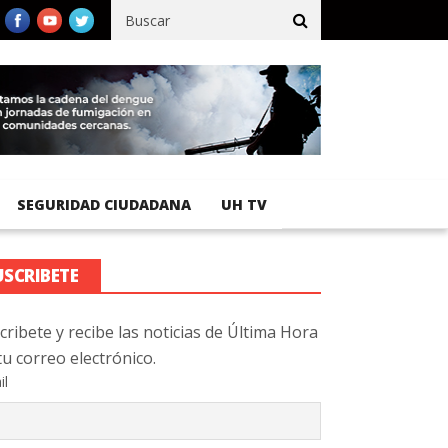
cífico registra 92 % de avance en obras de terracería
Aeropuert
SEGURIDAD CIUDADANA
UH TV
USCRIBETE
cribete y recibe las noticias de Última Hora
tu correo electrónico.
il