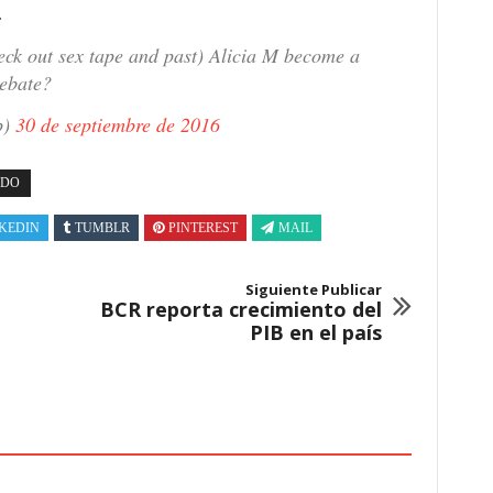
.
eck out sex tape and past) Alicia M become a
debate?
p)
30 de septiembre de 2016
ADO
KEDIN
TUMBLR
PINTEREST
MAIL
Siguiente Publicar
BCR reporta crecimiento del
PIB en el país