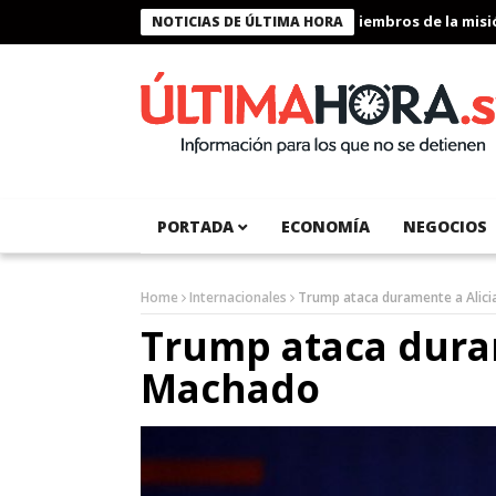
Presidente Bukele condecora a miembros de la misión h
NOTICIAS DE ÚLTIMA HORA
PORTADA
ECONOMÍA
NEGOCIOS
Home
Internacionales
Trump ataca duramente a Alic
Trump ataca dura
Machado