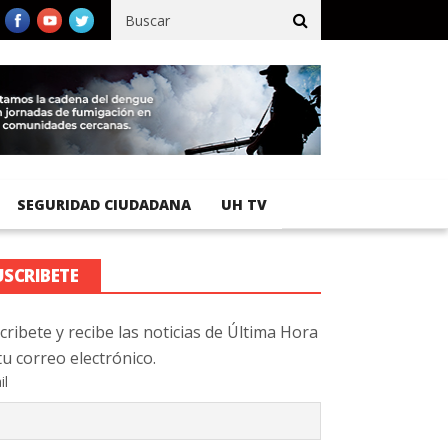
fico registra 92 % de avance en obras de terracería
Aeropuerto I
SEGURIDAD CIUDADANA
UH TV
USCRIBETE
cribete y recibe las noticias de Última Hora
tu correo electrónico.
il