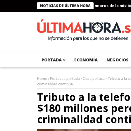
Presidente Bukele condecora a miembros de la misión hum
NOTICIAS DE ÚLTIMA HORA
PORTADA
ECONOMÍA
NEGOCIOS
Home
Portada
portada
Clase política
Tributo a la 
criminalidad continúa
Tributo a la tele
$180 millones per
criminalidad cont