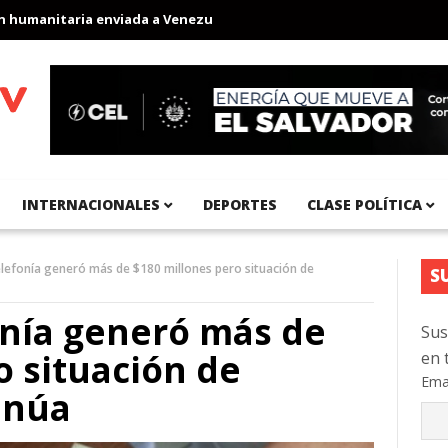
anitaria enviada a Venezuela
Aeropuerto Internacional del Pací
INTERNACIONALES
DEPORTES
CLASE POLÍTICA
telefonía generó más de $180 millones pero situación de
S
fonía generó más de
Sus
o situación de
en 
Ema
inúa