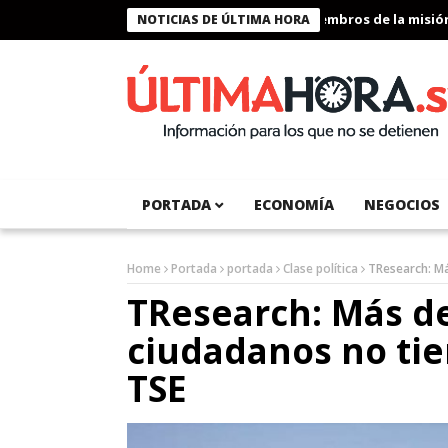
Presidente Bukele condecora a miembros de la misión hum
NOTICIAS DE ÚLTIMA HORA
PORTADA
ECONOMÍA
NEGOCIOS
Home
Portada
portada
Clase política
TResearch: Má
TResearch: Más de
ciudadanos no tie
TSE