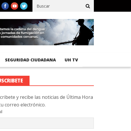
ico registra 92 % de avance en obras de terracería
Aeropuerto I
SEGURIDAD CIUDADANA
UH TV
USCRIBETE
cribete y recibe las noticias de Última Hora
tu correo electrónico.
il