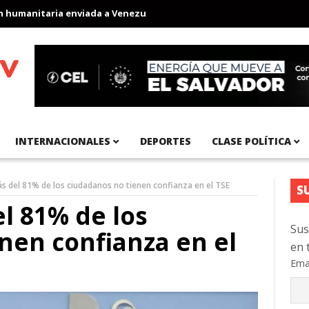
anitaria enviada a Venezuela
Aeropuerto Internacional del Pacíf
INTERNACIONALES
DEPORTES
CLASE POLÍTICA
s del 81% de los ciudadanos no tienen confianza en el TSE
S
l 81% de los
Sus
nen confianza en el
en 
Ema