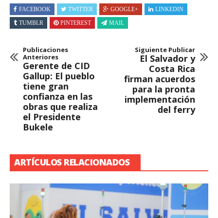
FACEBOOK
TWITTER
GOOGLE+
LINKEDIN
TUMBLR
PINTEREST
MAIL
Publicaciones
Siguiente Publicar
Anteriores
El Salvador y
Gerente de CID
Costa Rica
Gallup: El pueblo
firman acuerdos
tiene gran
para la pronta
confianza en las
implementación
obras que realiza
del ferry
el Presidente
Bukele
ARTÍCULOS RELACIONADOS