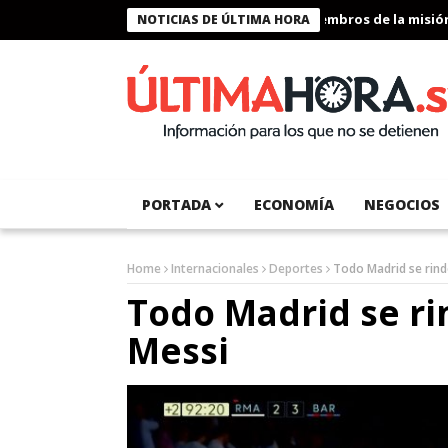
Presidente Bukele condecora a miembros de la misión hum
NOTICIAS DE ÚLTIMA HORA
PORTADA
ECONOMÍA
NEGOCIOS
Home
Internacionales
Deportes
Todo Madrid se rinde
Todo Madrid se rin
Messi