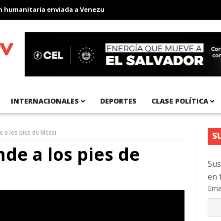
anitaria enviada a Venezuela
Aeropuerto Internacional del Pací
INTERNACIONALES
DEPORTES
CLASE POLÍTICA
 a los pies de Messi
S
de a los pies de
Sus
en 
Ema