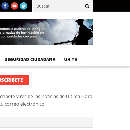
fico registra 92 % de avance en obras de terracería
Aeropuerto I
SEGURIDAD CIUDADANA
UH TV
USCRIBETE
cribete y recibe las noticias de Última Hora
tu correo electrónico.
il