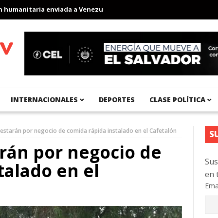
nitaria enviada a Venezuela
Aeropuerto Internacional del Pacíf
INTERNACIONALES
DEPORTES
CLASE POLÍTICA
estarán por negocio de comida rápida instalado en el Cafetalón
S
rán por negocio de
Sus
talado en el
en 
Ema