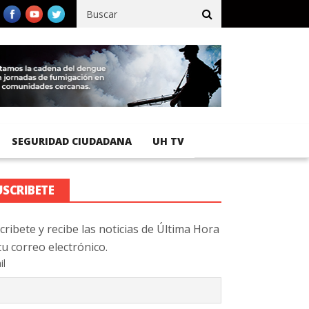
ico registra 92 % de avance en obras de terracería
Aeropuerto In
SEGURIDAD CIUDADANA
UH TV
USCRIBETE
cribete y recibe las noticias de Última Hora
tu correo electrónico.
il