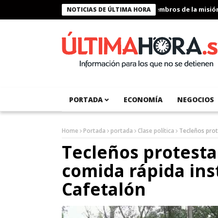
Presidente Bukele condecora a miembros de la misión huma
NOTICIAS DE ÚLTIMA HORA
PORTADA
ECONOMÍA
NEGOCIOS
Home
Portada
portada
Clase política
Tecleños prot
Tecleños protesta
comida rápida ins
Cafetalón