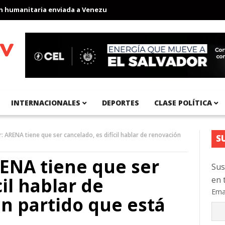
manitaria enviada a Venezuela
Aeropuerto Internacional del Pac
INTERNACIONALES
DEPORTES
CLASE POLÍTICA
 ARENA tiene que ser cancelado, es difícil hablar de renovación
S
ENA tiene que ser
Sus
cil hablar de
en 
Ema
n partido que está