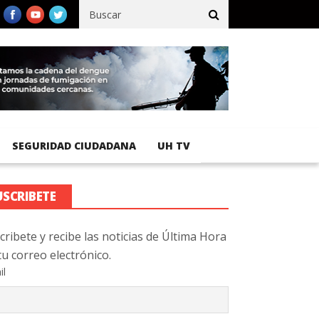
ífico registra 92 % de avance en obras de terracería
Aeropuerto
SEGURIDAD CIUDADANA
UH TV
USCRIBETE
cribete y recibe las noticias de Última Hora
tu correo electrónico.
il