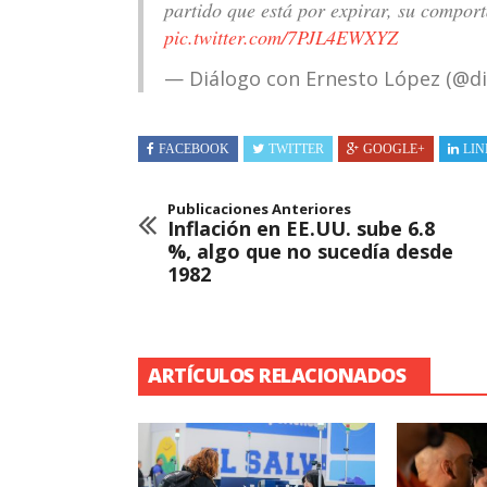
partido que está por expirar, su compo
pic.twitter.com/7PJL4EWXYZ
— Diálogo con Ernesto López (@d
FACEBOOK
TWITTER
GOOGLE+
LIN
Publicaciones Anteriores
Inflación en EE.UU. sube 6.8
%, algo que no sucedía desde
1982
ARTÍCULOS RELACIONADOS