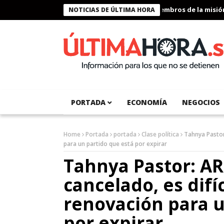
Presidente Bukele condecora a miembros de la misión hu
NOTICIAS DE ÚLTIMA HORA
PORTADA
ECONOMÍA
NEGOCIOS
Home
Portada
portada
Clase política
Tahnya Pastor:
para un partido que está por expirar
Tahnya Pastor: AR
cancelado, es difí
renovación para u
por expirar