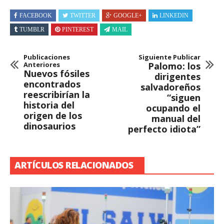
FACEBOOK
TWITTER
GOOGLE+
LINKEDIN
TUMBLR
PINTEREST
MAIL
Publicaciones
Siguiente Publicar
Anteriores
Palomo: los
Nuevos fósiles
dirigentes
encontrados
salvadoreños
reescribirían la
“siguen
historia del
ocupando el
origen de los
manual del
dinosaurios
perfecto idiota”
ARTÍCULOS RELACIONADOS