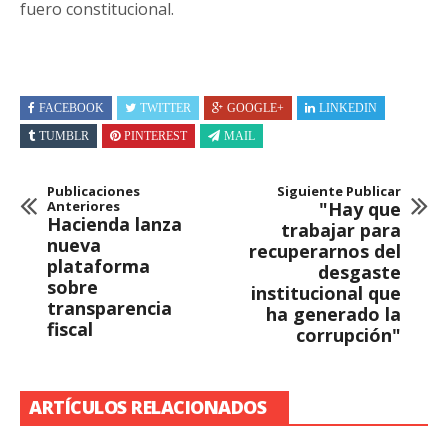
fuero constitucional.
FACEBOOK
TWITTER
GOOGLE+
LINKEDIN
TUMBLR
PINTEREST
MAIL
Publicaciones
Siguiente Publicar
Anteriores
"Hay que
Hacienda lanza
trabajar para
nueva
recuperarnos del
plataforma
desgaste
sobre
institucional que
transparencia
ha generado la
fiscal
corrupción"
ARTÍCULOS RELACIONADOS