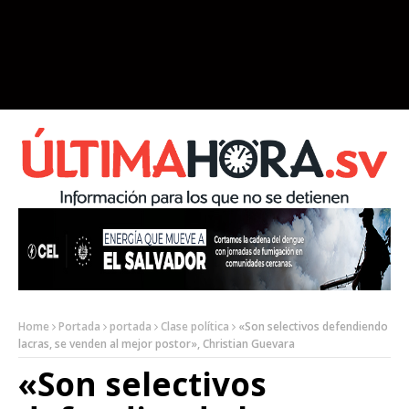
Home
Portada
portada
Clase política
«Son selectivos defendiendo
lacras, se venden al mejor postor», Christian Guevara
«Son selectivos