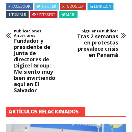
FACEBOOK
TWITTER
GOOGLE+
LINKEDIN
TUMBLR
PINTEREST
MAIL
Publicaciones
Siguiente Publicar
Anteriores
Tras 2 semanas
Fundador y
en protestas
presidente de
prevalece crisis
Junta de
en Panamá
directores de
Digicel Group:
Me siento muy
bien invirtiendo
aquí en El
Salvador
ARTÍCULOS RELACIONADOS