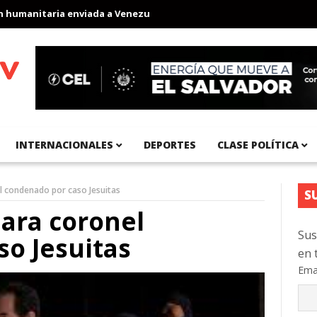
umanitaria enviada a Venezuela
Aeropuerto Internacional del Pa
INTERNACIONALES
DEPORTES
CLASE POLÍTICA
el condenado por caso Jesuitas
S
para coronel
Sus
o Jesuitas
en 
Ema