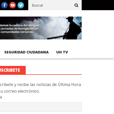
cífico registra 92 % de avance en obras de terracería
Aeropuerto
SEGURIDAD CIUDADANA
UH TV
USCRIBETE
cribete y recibe las noticias de Última Hora
tu correo electrónico.
il