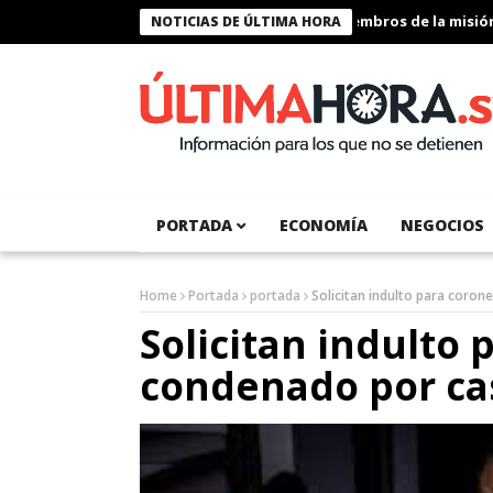
Presidente Bukele condecora a miembros de la misión h
NOTICIAS DE ÚLTIMA HORA
PORTADA
ECONOMÍA
NEGOCIOS
Home
Portada
portada
Solicitan indulto para coron
Solicitan indulto 
condenado por cas