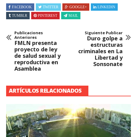
FACEBOOK
TWITTER
GOOGLE+
LINKEDIN
TUMBLR
PINTEREST
MAIL
Publicaciones
Siguiente Publicar
Anteriores
Duro golpe a
FMLN presenta
estructuras
proyecto de ley
criminales en La
de salud sexual y
Libertad y
reproductiva en
Sonsonate
Asamblea
ARTÍCULOS RELACIONADOS