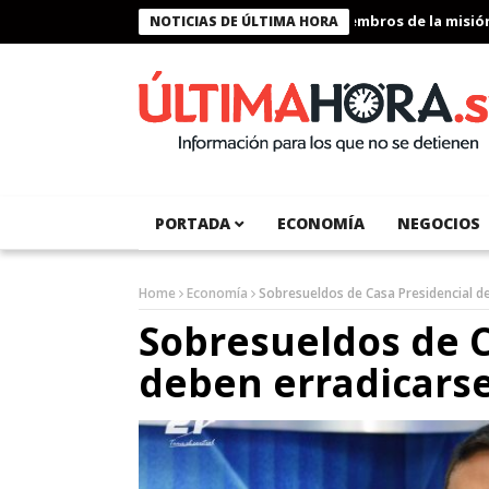
Presidente Bukele condecora a miembros de la misión hum
NOTICIAS DE ÚLTIMA HORA
PORTADA
ECONOMÍA
NEGOCIOS
Home
Economía
Sobresueldos de Casa Presidencial d
Sobresueldos de C
deben erradicars