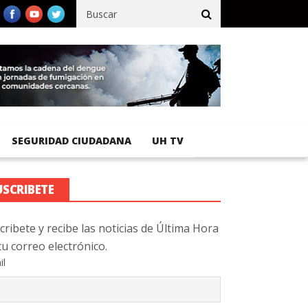
fico registra 92 % de avance en obras de terracería
Aeropuerto I
SEGURIDAD CIUDADANA
UH TV
USCRIBETE
cribete y recibe las noticias de Última Hora
tu correo electrónico.
il