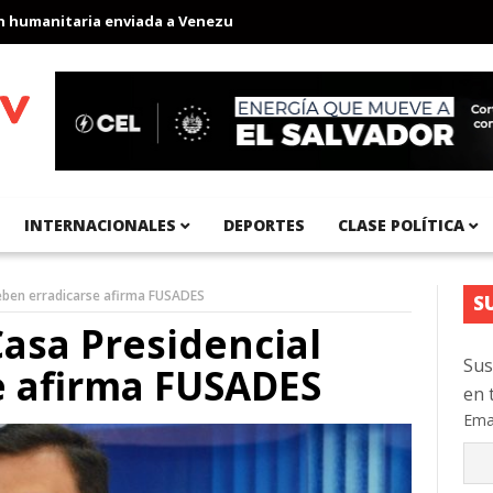
anitaria enviada a Venezuela
Aeropuerto Internacional del Pací
INTERNACIONALES
DEPORTES
CLASE POLÍTICA
eben erradicarse afirma FUSADES
S
asa Presidencial
Sus
e afirma FUSADES
en 
Ema