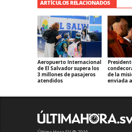
ARTÍCULOS RELACIONADOS
Aeropuerto Internacional
President
de El Salvador supera los
condecor
3 millones de pasajeros
de la mis
atendidos
enviada 
Última Hora SV ® 2016