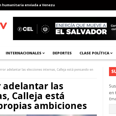
anitaria enviada a Venezuela
Aeropuerto Internacional del Pací
INTERNACIONALES
DEPORTES
CLASE POLÍTICA
rror adelantar las elecciones internas, Calleja está pensando en
S
 adelantar las
Sus
s, Calleja está
en 
Ema
propias ambiciones