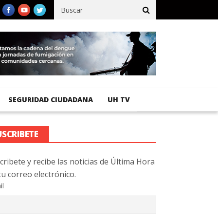
fico registra 92 % de avance en obras de terracería
Aeropuerto 
SEGURIDAD CIUDADANA
UH TV
USCRIBETE
cribete y recibe las noticias de Última Hora
tu correo electrónico.
il