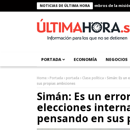
Presidente Bukele condecora a miembros de la misión hum
NOTICIAS DE ÚLTIMA HORA
PORTADA
ECONOMÍA
NEGOCIOS
Home
Portada
portada
Clase política
Simán: Es un e
sus propias ambiciones
Simán: Es un error
elecciones interna
pensando en sus 