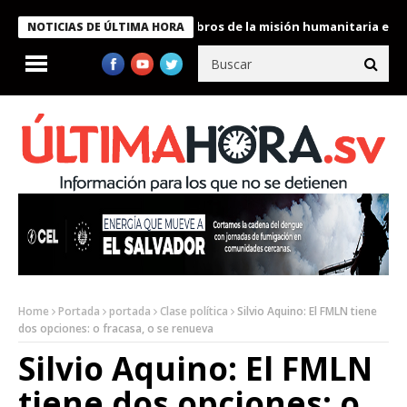
te Bukele condecora a miembros de la misión humanitaria enviada
NOTICIAS DE ÚLTIMA HORA
Home
Portada
portada
Clase política
Silvio Aquino: El FMLN tiene
dos opciones: o fracasa, o se renueva
Silvio Aquino: El FMLN
tiene dos opciones: o