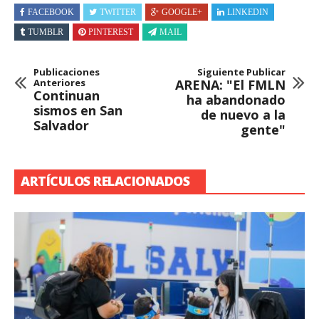
FACEBOOK
TWITTER
GOOGLE+
LINKEDIN
TUMBLR
PINTEREST
MAIL
Publicaciones
Siguiente Publicar
Anteriores
ARENA: "El FMLN
Continuan
ha abandonado
sismos en San
de nuevo a la
Salvador
gente"
ARTÍCULOS RELACIONADOS