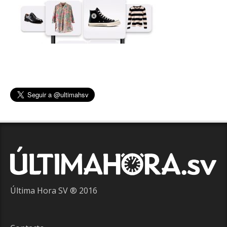
Última Hora SV ® 2016