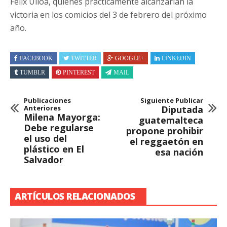
Félix Ulloa, quienes prácticamente alcanzarían la
victoria en los comicios del 3 de febrero del próximo
año.
FACEBOOK
TWITTER
GOOGLE+
LINKEDIN
TUMBLR
PINTEREST
MAIL
Publicaciones
Siguiente Publicar
Anteriores
Diputada
Milena Mayorga:
guatemalteca
Debe regularse
propone prohibir
el uso del
el reggaetón en
plástico en El
esa nación
Salvador
ARTÍCULOS RELACIONADOS