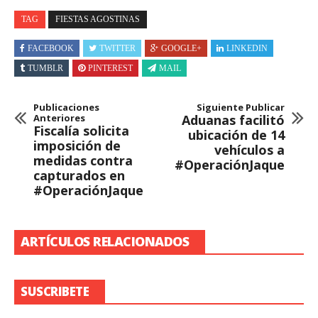
TAG
FIESTAS AGOSTINAS
FACEBOOK
TWITTER
GOOGLE+
LINKEDIN
TUMBLR
PINTEREST
MAIL
Publicaciones
Siguiente Publicar
Anteriores
Aduanas facilitó
Fiscalía solicita
ubicación de 14
imposición de
vehículos a
medidas contra
#OperaciónJaque
capturados en
#OperaciónJaque
ARTÍCULOS RELACIONADOS
SUSCRIBETE