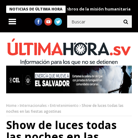
dente Bukele condecora a miembros de la misión humanitaria envi
NOTICIAS DE ÚLTIMA HORA
Home
Internacionales
Entretenimiento
Show de luces todas las
noches en las fiestas agostinas
Show de luces todas
las noches en las