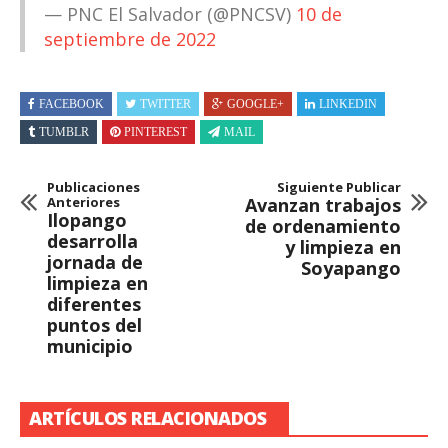
— PNC El Salvador (@PNCSV)
10 de
septiembre de 2022
FACEBOOK
TWITTER
GOOGLE+
LINKEDIN
TUMBLR
PINTEREST
MAIL
Publicaciones
Siguiente Publicar
Anteriores
Avanzan trabajos
Ilopango
de ordenamiento
desarrolla
y limpieza en
jornada de
Soyapango
limpieza en
diferentes
puntos del
municipio
ARTÍCULOS RELACIONADOS