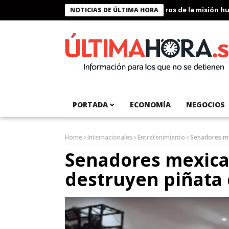
Presidente Bukele condecora a miembros de la misión humanit
NOTICIAS DE ÚLTIMA HORA
PORTADA
ECONOMÍA
NEGOCIOS
Home
Internacionales
Entretenimiento
Senadores me
Senadores mexica
destruyen piñata