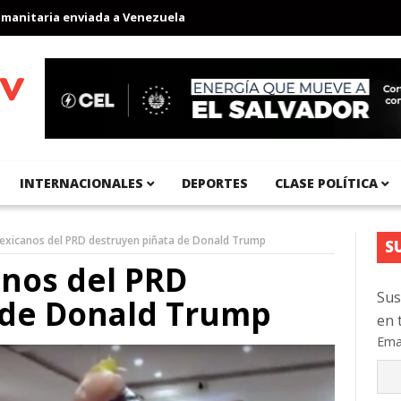
aria enviada a Venezuela
Aeropuerto Internacional del Pacífico
INTERNACIONALES
DEPORTES
CLASE POLÍTICA
xicanos del PRD destruyen piñata de Donald Trump
S
nos del PRD
Sus
 de Donald Trump
en 
Ema