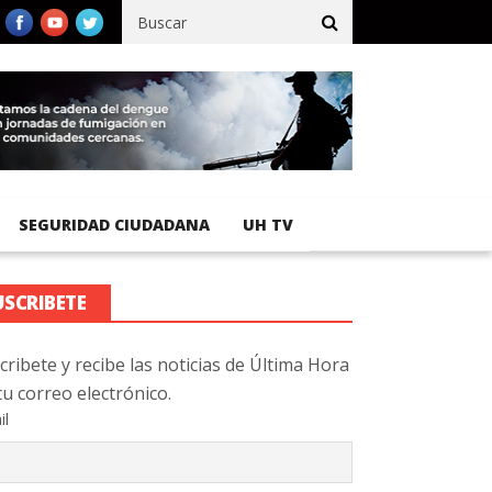
 registra 92 % de avance en obras de terracería
Aeropuerto Inter
SEGURIDAD CIUDADANA
UH TV
USCRIBETE
cribete y recibe las noticias de Última Hora
tu correo electrónico.
il