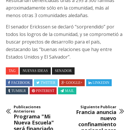
Resultarían beneficiadas unas a 295 a 300 familias
aproximadamente sólo en la comunidad, más al
menos otras 3 comunidades aledañas.
El senador Erickssen se declaró “sorprendido” por
todos los logros de la comunidad, y se comprometió a
buscar proyectos de desarrollo para el país,
destacando las “buenas relaciones que hay entre
Estados Unidos y El Salvador”.
TAG
NUEVAS IDEAS
SENADOR
FACEBOOK
TWITTER
GOOGLE+
LINKEDIN
TUMBLR
PINTEREST
MAIL
Publicaciones
Siguiente Publicar
Anteriores
Francia anuncia
Programa "Mi
nuevo
Nueva Escuela"
confinamiento
será financiado