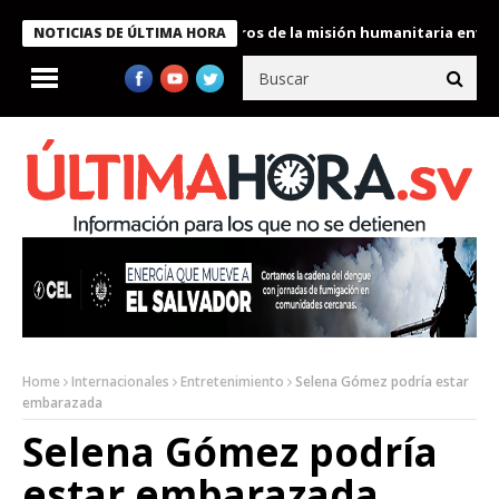
 Bukele condecora a miembros de la misión humanitaria enviada a
NOTICIAS DE ÚLTIMA HORA
Home
Internacionales
Entretenimiento
Selena Gómez podría estar
embarazada
Selena Gómez podría
estar embarazada