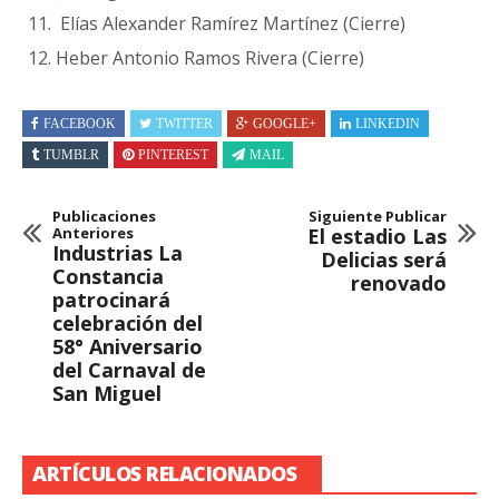
Elías Alexander Ramírez Martínez (Cierre)
Heber Antonio Ramos Rivera (Cierre)
FACEBOOK
TWITTER
GOOGLE+
LINKEDIN
TUMBLR
PINTEREST
MAIL
Publicaciones
Siguiente Publicar
Anteriores
El estadio Las
Industrias La
Delicias será
Constancia
renovado
patrocinará
celebración del
58° Aniversario
del Carnaval de
San Miguel
ARTÍCULOS RELACIONADOS