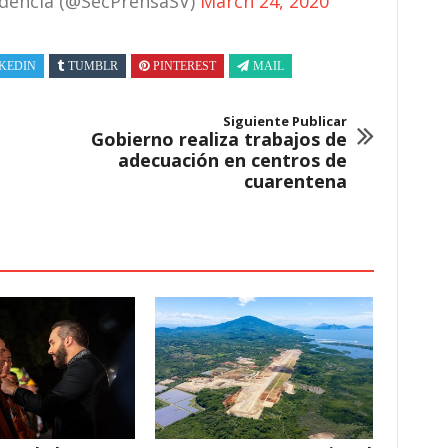
sidencia (@SecPrensaSV)
March 24, 2020
KEDIN
TUMBLR
PINTEREST
MAIL
Siguiente Publicar
Gobierno realiza trabajos de
adecuación en centros de
cuarentena