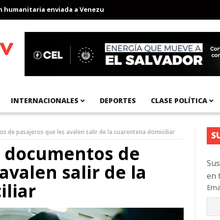
anitaria enviada a Venezuela
Aeropuerto Internacional del Pací
INTERNACIONALES
DEPORTES
CLASE POLÍTICA
s de pasajeros que les avalen salir de la cuarentena domiciliar
S
ca documentos de
Sus
avalen salir de la
en 
liar
Ema