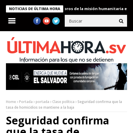
te Bukele condecora a miembros de la misión humanitaria enviada 
NOTICIAS DE ÚLTIMA HORA
Home
Portada
portada
Clase política
Seguridad confirma que la
tasa de homicidios se mantiene a la baja
Seguridad confirma
que la tasa de