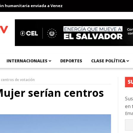
umanitaria enviada a Venezuela
Aeropuerto Internacional del Pa
INTERNACIONALES
DEPORTES
CLASE POLÍTICA
 centros de votación
S
ujer serían centros
Sus
en 
Ema