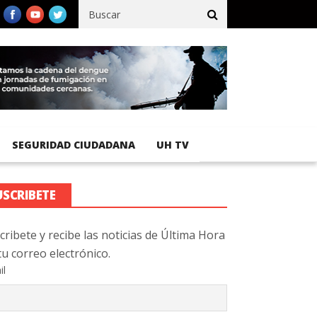
cífico registra 92 % de avance en obras de terracería
Aeropuerto
SEGURIDAD CIUDADANA
UH TV
USCRIBETE
cribete y recibe las noticias de Última Hora
tu correo electrónico.
il