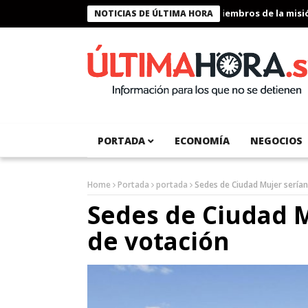
Presidente Bukele condecora a miembros de la misión h
NOTICIAS DE ÚLTIMA HORA
PORTADA
ECONOMÍA
NEGOCIOS
Home
Portada
portada
Sedes de Ciudad Mujer serían
Sedes de Ciudad M
de votación