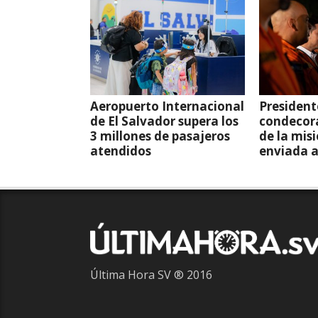
Aeropuerto Internacional
President
de El Salvador supera los
condecor
3 millones de pasajeros
de la mis
atendidos
enviada 
Última Hora SV ® 2016