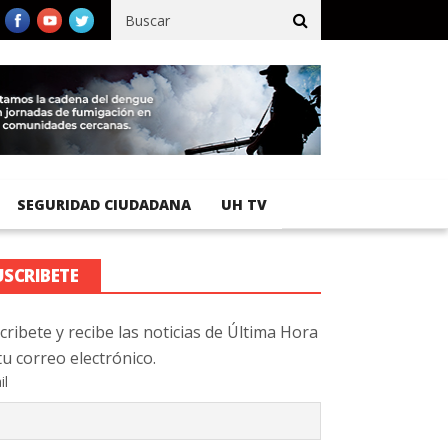
fico registra 92 % de avance en obras de terracería
Aeropuerto I
SEGURIDAD CIUDADANA
UH TV
USCRIBETE
cribete y recibe las noticias de Última Hora
tu correo electrónico.
il