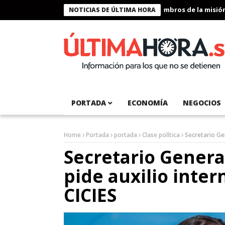
Presidente Bukele condecora a miembros de la misión hum
NOTICIAS DE ÚLTIMA HORA
PORTADA
ECONOMÍA
NEGOCIOS
Home
Portada
portada
Clase política
Secretario Gen
Secretario Genera
pide auxilio inter
CICIES