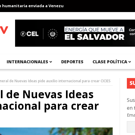
anitaria enviada a Venezuela
Aeropuerto Internacional del Pací
INTERNACIONALES
DEPORTES
CLASE POLÍTICA
eral de Nuevas Ideas pide auxilio internacional para crear CICIES
S
l de Nuevas Ideas
Sus
nacional para crear
en 
Ema