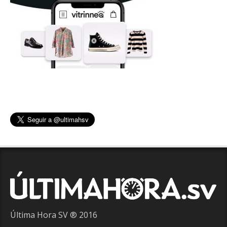
Última Hora SV ® 2016