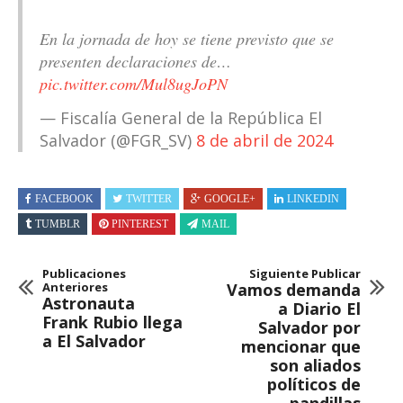
En la jornada de hoy se tiene previsto que se
presenten declaraciones de…
pic.twitter.com/Mul8ugJoPN
— Fiscalía General de la República El
Salvador (@FGR_SV)
8 de abril de 2024
FACEBOOK
TWITTER
GOOGLE+
LINKEDIN
TUMBLR
PINTEREST
MAIL
Publicaciones
Siguiente Publicar
Anteriores
Vamos demanda
Astronauta
a Diario El
Frank Rubio llega
Salvador por
a El Salvador
mencionar que
son aliados
políticos de