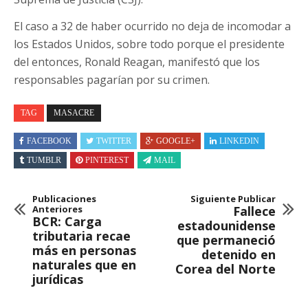
El caso a 32 de haber ocurrido no deja de incomodar a
los Estados Unidos, sobre todo porque el presidente
del entonces, Ronald Reagan, manifestó que los
responsables pagarían por su crimen.
TAG
MASACRE
FACEBOOK
TWITTER
GOOGLE+
LINKEDIN
TUMBLR
PINTEREST
MAIL
Publicaciones
Siguiente Publicar
Anteriores
Fallece
BCR: Carga
estadounidense
tributaria recae
que permaneció
más en personas
detenido en
naturales que en
Corea del Norte
jurídicas