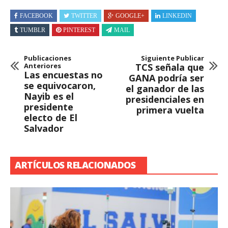
FACEBOOK
TWITTER
GOOGLE+
LINKEDIN
TUMBLR
PINTEREST
MAIL
Publicaciones
Siguiente Publicar
Anteriores
TCS señala que
Las encuestas no
GANA podría ser
se equivocaron,
el ganador de las
Nayib es el
presidenciales en
presidente
primera vuelta
electo de El
Salvador
ARTÍCULOS RELACIONADOS