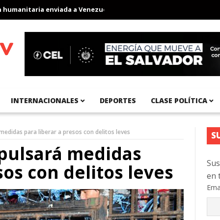
anitaria enviada a Venezuela
Aeropuerto Internacional del Pací
INTERNACIONALES
DEPORTES
CLASE POLÍTICA
edidas para liberar a presos con delitos leves
S
pulsará medidas
Sus
sos con delitos leves
en 
Ema