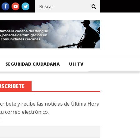
fico registra 92 % de avance en obras de terracería
Aeropuerto I
SEGURIDAD CIUDADANA
UH TV
USCRIBETE
cribete y recibe las noticias de Última Hora
tu correo electrónico.
il