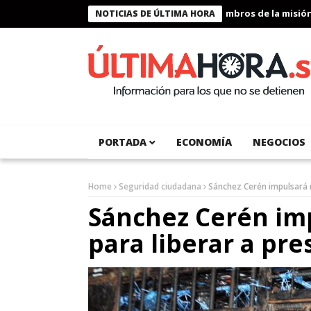
Presidente Bukele condecora a miembros de la misión hum
NOTICIAS DE ÚLTIMA HORA
PORTADA
ECONOMÍA
NEGOCIOS
Home
Seguridad ciudadana
Sánchez Cerén impulsará m
Sánchez Cerén im
para liberar a pre