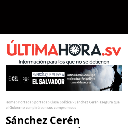
Home
Portada
portada
Clase política
Sánchez Cerén asegura que
el Gobierno cumplirá con sus compromisos
Sánchez Cerén