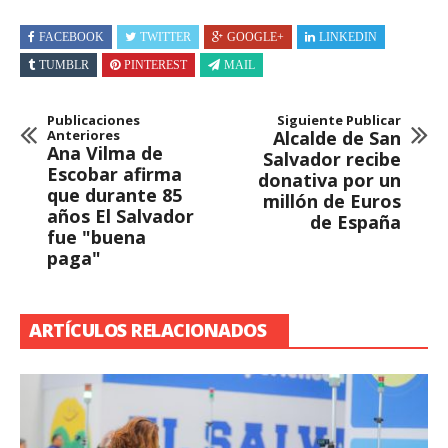
FACEBOOK
TWITTER
GOOGLE+
LINKEDIN
TUMBLR
PINTEREST
MAIL
Publicaciones
Siguiente Publicar
Anteriores
Alcalde de San
Ana Vilma de
Salvador recibe
Escobar afirma
donativa por un
que durante 85
millón de Euros
años El Salvador
de España
fue "buena
paga"
ARTÍCULOS RELACIONADOS